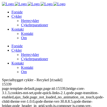
Forside
Cykler
Herrecykler
Cykelreparationer
Kontakt
Kontakt
Om
Forside
Cykler
Herrecykler
Cykelreparationer
Kontakt
Kontakt
Om
Specialbygget cykler - Recykel [ri:saikl]
15339
page-template-default,page,page-id-15339,bridge-core-
3.1.3,cookies-not-set,qode-quick-links-2.1,qode-page-transition-
enabled,ajax_fade,page_not_loaded,,no_animation_on_touch,qode-
child-theme-ver-1.0.0,qode-theme-ver-30.8.8.5,qode-theme-
bridge,qode_header_in_grid,wpb-js-composer js-comp-ver-