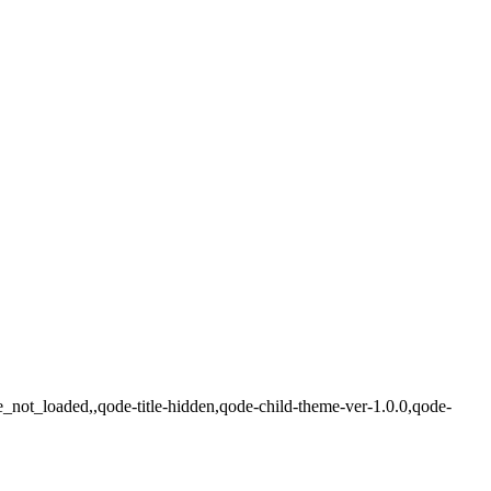
e_not_loaded,,qode-title-hidden,qode-child-theme-ver-1.0.0,qode-