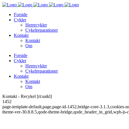
Forside
Cykler
Herrecykler
Cykelreparationer
Kontakt
Kontakt
Om
Forside
Cykler
Herrecykler
Cykelreparationer
Kontakt
Kontakt
Om
Kontakt - Recykel [ri:saikl]
1452
page-template-default,page,page-id-1452,bridge-core-3.1.3,cookies-no
theme-ver-30.8.8.5,qode-theme-bridge,qode_header_in_grid,wpb-js-