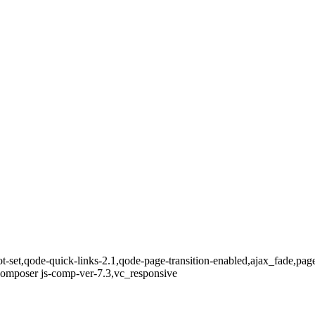
t-set,qode-quick-links-2.1,qode-page-transition-enabled,ajax_fade,pag
composer js-comp-ver-7.3,vc_responsive