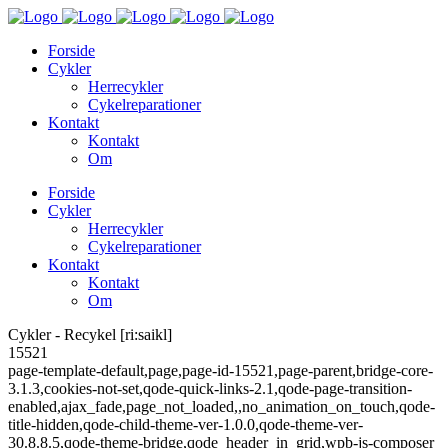
Forside
Cykler
Herrecykler
Cykelreparationer
Kontakt
Kontakt
Om
Forside
Cykler
Herrecykler
Cykelreparationer
Kontakt
Kontakt
Om
Cykler - Recykel [ri:saikl]
15521
page-template-default,page,page-id-15521,page-parent,bridge-core-
3.1.3,cookies-not-set,qode-quick-links-2.1,qode-page-transition-
enabled,ajax_fade,page_not_loaded,,no_animation_on_touch,qode-
title-hidden,qode-child-theme-ver-1.0.0,qode-theme-ver-
30.8.8.5,qode-theme-bridge,qode_header_in_grid,wpb-js-composer