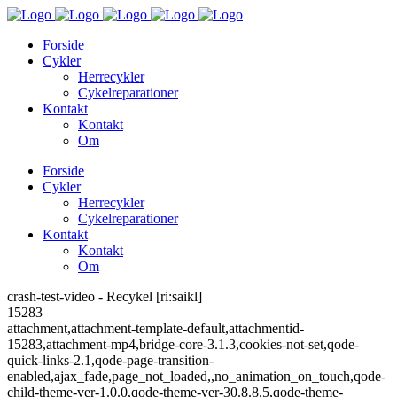
Forside
Cykler
Herrecykler
Cykelreparationer
Kontakt
Kontakt
Om
Forside
Cykler
Herrecykler
Cykelreparationer
Kontakt
Kontakt
Om
crash-test-video - Recykel [ri:saikl]
15283
attachment,attachment-template-default,attachmentid-
15283,attachment-mp4,bridge-core-3.1.3,cookies-not-set,qode-
quick-links-2.1,qode-page-transition-
enabled,ajax_fade,page_not_loaded,,no_animation_on_touch,qode-
child-theme-ver-1.0.0,qode-theme-ver-30.8.8.5,qode-theme-